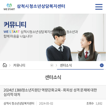
커뮤니티
W
E
S
T
A
R
T
삼척시청소년상담복지센터가 아동.청소년과
함께 마음을 나눕니다!
커뮤니티
센터소식
센터소식
2024년 1388청소년지원단 역량강화교육 - 회피성 성격 문제에 대한
심리적 대처
삼척시 청소년상담복지센터
2024-05-02
조회수
1,882