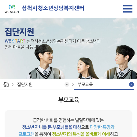
집단지원
W
E
S
T
A
R
T
삼척시청소년상담복지센터가 아동.청소년과
함께 마음을 나눕니다!
집단지원
부모교육
부모교육