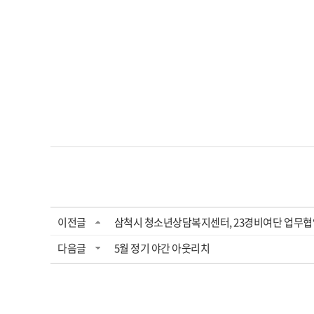
이전글
삼척시 청소년상담복지센터, 23경비여단 업무
다음글
5월 정기 야간 아웃리치