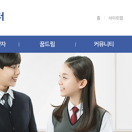
홈
사이트맵
반자
꿈드림
커뮤니티