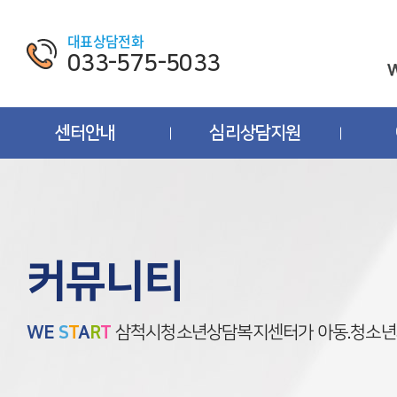
대표상담전화
033-575-5033
센터안내
심리상담지원
커뮤니티
W
E
S
T
A
R
T
삼척시청소년상담복지센터가 아동.청소년과