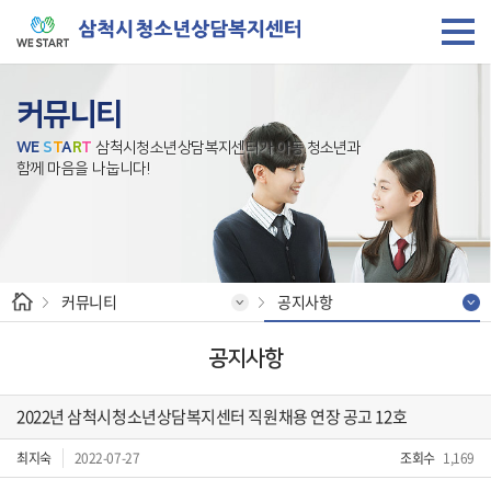
커뮤니티
W
E
S
T
A
R
T
삼척시청소년상담복지센터가 아동.청소년과
함께 마음을 나눕니다!
커뮤니티
공지사항
공지사항
2022년 삼척시청소년상담복지센터 직원채용 연장 공고 12호
최지숙
2022-07-27
조회수
1,169